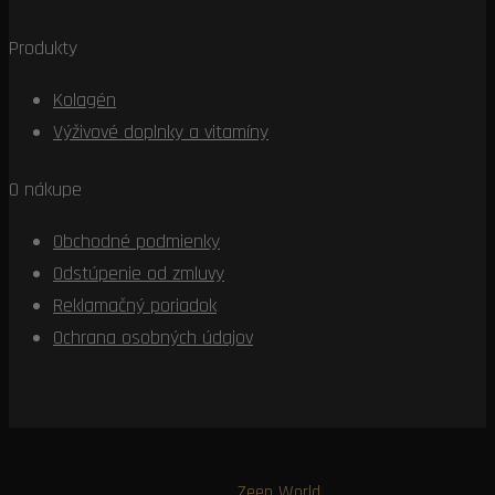
Produkty
Kolagén
Výživové doplnky a vitamíny
O nákupe
Obchodné podmienky
Odstúpenie od zmluvy
Reklamačný poriadok
Ochrana osobných údajov
© 2026
Zeen World