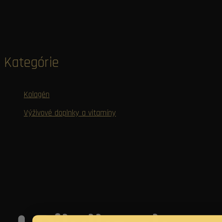
Kategórie
Kolagén
Výživové doplnky a vitamíny
Naši distribuční partneri