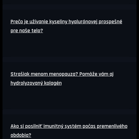
Prečo je užívanie kyseliny hyalurónovej prospešné
pre naše telo?
Strašiak menom menopauza? Pomôže vám aj
hydrolyzovaný kolagén
Ako si posilniť imunitný systém počas premenlivého
obdobia?