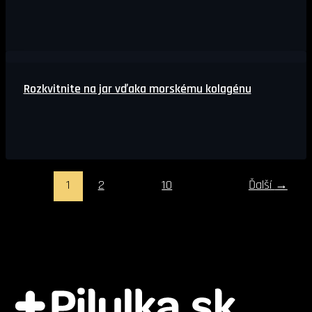
Rozkvitnite na jar vďaka morskému kolagénu
1
2
…
10
Ďalší
→
Naši distribuční partneri