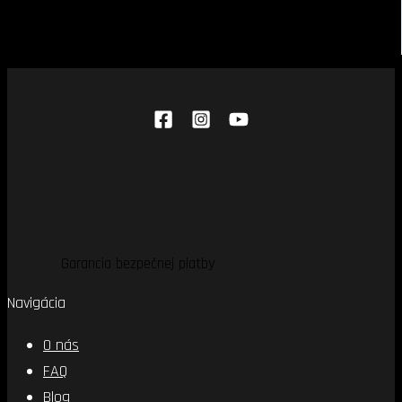
Garancia bezpečnej platby
Navigácia
O nás
FAQ
Blog