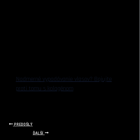
Nadmerné vypadávanie vlasov? Bojujte
proti tomu s kolagénom
PREDOŠLÝ
ĎALŠÍ